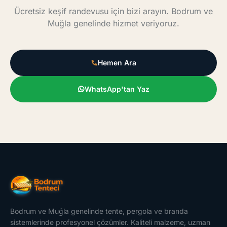
Ücretsiz keşif randevusu için bizi arayın. Bodrum ve
Muğla genelinde hizmet veriyoruz.
Hemen Ara
WhatsApp'tan Yaz
Bodrum ve Muğla genelinde tente, pergola ve branda
sistemlerinde profesyonel çözümler. Kaliteli malzeme, uzman